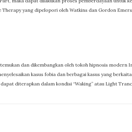
Part, maka dapat dilakukan proses pemberdayaan untuk kep
te Therapy yang dipelopori oleh Watkins dan Gordon Emers
ditemukan dan dikembangkan oleh tokoh hipnosis modern I
menyelesaikan kasus fobia dan berbagai kasus yang berkait
 dapat diterapkan dalam kondisi “Waking” atau Light Tranc