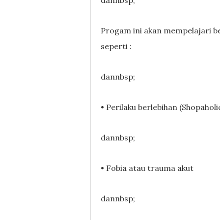
dannbsp;
Progam ini akan mempelajari be
seperti :
dannbsp;
• Perilaku berlebihan (Shopaholi
dannbsp;
• Fobia atau trauma akut
dannbsp;