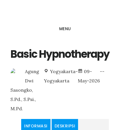
Skip
to
main
MENU
content
Basic Hypnotherapy
Agung
Yogyakarta-
09-
--
Dwi
Yogyakarta
May-2026
Sasongko,
S.Pd., S.Psi.,
M.Pd.
INFORMASI
DESKRIPSI