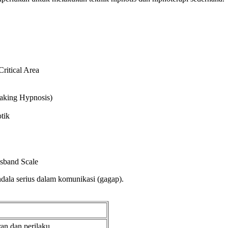
ritical Area
Waking Hypnosis)
tik
sband Scale
ndala serius dalam komunikasi (gagap).
an dan perilaku.