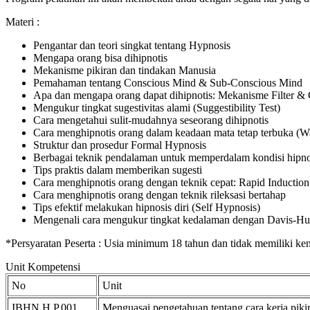
Materi :
Pengantar dan teori singkat tentang Hypnosis
Mengapa orang bisa dihipnotis
Mekanisme pikiran dan tindakan Manusia
Pemahaman tentang Conscious Mind & Sub-Conscious Mind
Apa dan mengapa orang dapat dihipnotis: Mekanisme Filter & C
Mengukur tingkat sugestivitas alami (Suggestibility Test)
Cara mengetahui sulit-mudahnya seseorang dihipnotis
Cara menghipnotis orang dalam keadaan mata tetap terbuka (
Struktur dan prosedur Formal Hypnosis
Berbagai teknik pendalaman untuk memperdalam kondisi hipno
Tips praktis dalam memberikan sugesti
Cara menghipnotis orang dengan teknik cepat: Rapid Induction
Cara menghipnotis orang dengan teknik rileksasi bertahap
Tips efektif melakukan hipnosis diri (Self Hypnosis)
Mengenali cara mengukur tingkat kedalaman dengan Davis-Hu
*Persyaratan Peserta : Usia minimum 18 tahun dan tidak memiliki ke
Unit Kompetensi
No
Unit
IBHN.H.P.001
Menguasai pengetahuan tentang cara kerja pikir