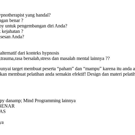
ypnotherapist yang handal?
ngan benar ?
py untuk pengembangan diri Anda?
 kejahatan ?
ksesan Anda?
ternatif dari konteks hypnosis
ma,rasa bersalah,stress dan masalah mental lainnya ??
t membuat peserta “paham” dan “mampu” karena itu anda akan d
mbuat pelatihan anda semakin efektif! Design dan materi pelatiha
apy danamp; Mind Programming lainnya
n BENAR
TAS
ya