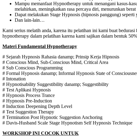
Mampu memanfaat Hypnotherapy untuk menangani kasus-kasus s
melahirkan, meningkatkan rasa percaya diri, menurunkan berat 
Dapat melakukan Stage Hypnosis (hipnosis panggung) seperti y
Dan lain-lain…
Kami serius melatih anda, karena itu pelatihan ini kami buat bedurasi
hypnotherapy dalam pelatihan karena kami sajikan dalam bentuk 50% 
Materi Fundamental Hypnotherapy
# Sejarah Hypnosis Rahasia danamp; Prinsip Kerja Hipnosis
# Conscious Mind, Sub-Conscious Mind, Critical Area
# Sub Conscious Programming
# Formal Hypnosis danamp; Informal Hypnosis State of Consciousne
# Intonation
# Hypnotisability Suggestibility danamp; Suggestibility
# Test Aplikasi Hypnosis
# Hypnosis Process Trance
# Hypnosis Pre-Induction
# Induction Deepening Depth Level
# Test Suggestion Therapy
# Termination Post Hypnotic Suggestion Anchoring
# Davis-Husband Scale Stage Hypnotism Self Hypnosis Technique
WORKSHOP INI COCOK UNTUK