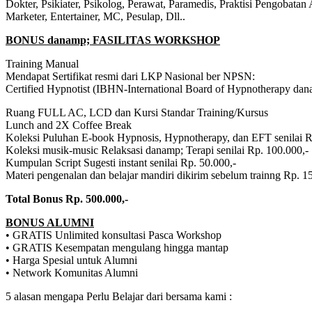
Dokter, Psikiater, Psikolog, Perawat, Paramedis, Praktisi Pengobatan
Marketer, Entertainer, MC, Pesulap, Dll..
BONUS danamp; FASILITAS WORKSHOP
Training Manual
Mendapat Sertifikat resmi dari LKP Nasional ber NPSN:
Certified Hypnotist (IBHN-International Board of Hypnotherapy dana
Ruang FULL AC, LCD dan Kursi Standar Training/Kursus
Lunch and 2X Coffee Break
Koleksi Puluhan E-book Hypnosis, Hypnotherapy, dan EFT senilai R
Koleksi musik-music Relaksasi danamp; Terapi senilai Rp. 100.000,-
Kumpulan Script Sugesti instant senilai Rp. 50.000,-
Materi pengenalan dan belajar mandiri dikirim sebelum trainng Rp. 1
Total Bonus Rp. 500.000,-
BONUS ALUMNI
• GRATIS Unlimited konsultasi Pasca Workshop
• GRATIS Kesempatan mengulang hingga mantap
• Harga Spesial untuk Alumni
• Network Komunitas Alumni
5 alasan mengapa Perlu Belajar dari bersama kami :