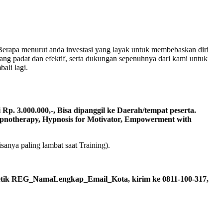
? Berapa menurut anda investasi yang layak untuk membebaskan diri
ang padat dan efektif, serta dukungan sepenuhnya dari kami untuk
ali lagi.
i Rp. 3.000.000,-, Bisa dipanggil ke Daerah/tempat peserta.
ypnotherapy, Hypnosis for Motivator, Empowerment with
anya paling lambat saat Training).
ketik REG_NamaLengkap_Email_Kota, kirim ke 0811-100-317,