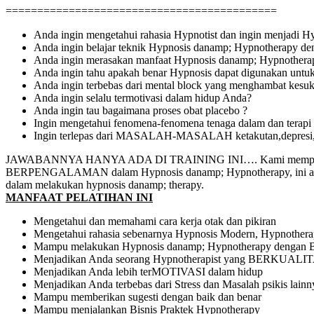
===========================================
Anda ingin mengetahui rahasia Hypnotist dan ingin menjadi H
Anda ingin belajar teknik Hypnosis danamp; Hypnotherapy de
Anda ingin merasakan manfaat Hypnosis danamp; Hypnothera
Anda ingin tahu apakah benar Hypnosis dapat digunakan untuk
Anda ingin terbebas dari mental block yang menghambat kesu
Anda ingin selalu termotivasi dalam hidup Anda?
Anda ingin tau bagaimana proses obat placebo ?
Ingin mengetahui fenomena-fenomena tenaga dalam dan terapi al
Ingin terlepas dari MASALAH-MASALAH ketakutan,depresi,trau
JAWABANNYA HANYA ADA DI TRAINING INI…. Kami mempunyai targe
BERPENGALAMAN dalam Hypnosis danamp; Hypnotherapy, ini akan me
dalam melakukan hypnosis danamp; therapy.
MANFAAT PELATIHAN INI
Mengetahui dan memahami cara kerja otak dan pikiran
Mengetahui rahasia sebenarnya Hypnosis Modern, Hypnother
Mampu melakukan Hypnosis danamp; Hypnotherapy denga
Menjadikan Anda seorang Hypnotherapist yang BERKUALI
Menjadikan Anda lebih terMOTIVASI dalam hidup
Menjadikan Anda terbebas dari Stress dan Masalah psikis lainn
Mampu memberikan sugesti dengan baik dan benar
Mampu menjalankan Bisnis Praktek Hypnotherapy