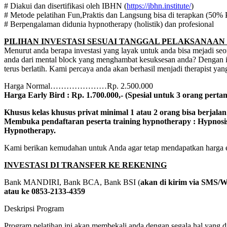
# Diakui dan disertifikasi oleh IBHN (
https://ibhn.institute/
)
# Metode pelatihan Fun,Praktis dan Langsung bisa di terapkan (50% 
# Berpengalaman didunia hypnotherapy (holistik) dan profesional
PILIHAN INVESTASI SESUAI TANGGAL PELAKSANAAN
Menurut anda berapa investasi yang layak untuk anda bisa mejadi seo
anda dari mental block yang menghambat kesuksesan anda? Dengan inve
terus berlatih. Kami percaya anda akan berhasil menjadi therapist yan
Harga Normal…………………Rp. 2.500.000
Harga Early Bird : Rp. 1.700.000,- (Spesial untuk 3 orang perta
Khusus kelas khusus privat
minimal 1 atau 2 orang bisa berjalan 
Membuka pendaftaran peserta training hypnotherapy : Hypnosis
Hypnotherapy.
Kami berikan kemudahan untuk Anda agar tetap mendapatkan harga ea
INVESTASI DI TRANSFER KE REKENING
Bank MANDIRI, Bank BCA, Bank BSI (
akan di kirim via SMS/
atau ke 0853-2133-4359
Deskripsi Program
Program pelatihan ini akan membekali anda dengan segala hal yang d