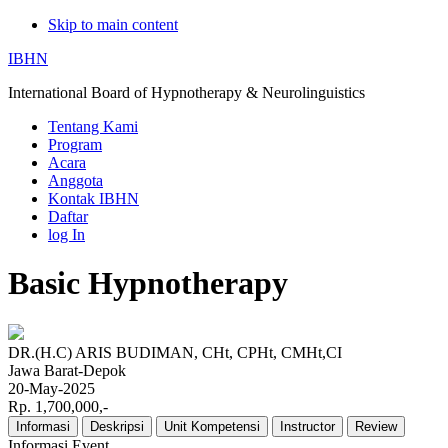
Skip to main content
IBHN
International Board of Hypnotherapy & Neurolinguistics
Tentang Kami
Program
Acara
Anggota
Kontak IBHN
Daftar
log In
Basic Hypnotherapy
DR.(H.C) ARIS BUDIMAN, CHt, CPHt, CMHt,CI
Jawa Barat-Depok
20-May-2025
Rp. 1,700,000,-
Informasi
Deskripsi
Unit Kompetensi
Instructor
Review
Informasi Event