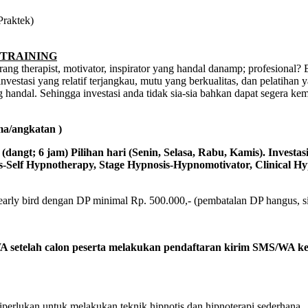
Praktek)
 TRAINING
rang therapist, motivator, inspirator yang handal danamp; profesional
stasi yang relatif terjangkau, mutu yang berkualitas, dan pelatihan y
g handal. Sehingga investasi anda tidak sia-sia bahkan dapat segera kemb
ma/angkatan )
(dangt; 6 jam) Pilihan hari (Senin, Selasa, Rabu, Kamis). Investas
-Self Hypnotherapy, Stage Hypnosis-Hypnomotivator, Clinical H
rly bird dengan DP minimal Rp. 500.000,- (pembatalan DP hangus, sis
WA setelah calon peserta melakukan pendaftaran kirim SMS/WA 
iperlukan untuk melakukan teknik hipnotis dan hipnoterapi sederhana.