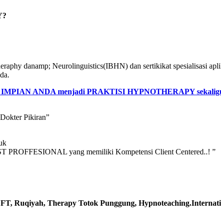
Y?
heraphy danamp; Neurolinguistics(IBHN) dan sertikikat spesialisasi apl
da.
an IMPIAN ANDA menjadi PRAKTISI HYPNOTHERAPY seka
Dokter Pikiran”
uk
PROFFESIONAL yang memiliki Kompetensi Client Centered..! ”
SEFT, Ruqiyah, Therapy Totok Punggung, Hypnoteaching.
Internat