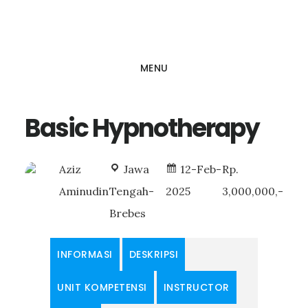
Skip
to
main
MENU
content
Basic Hypnotherapy
Aziz
Jawa
12-Feb-
Rp.
Aminudin
Tengah-
2025
3,000,000,-
Brebes
INFORMASI
DESKRIPSI
UNIT KOMPETENSI
INSTRUCTOR