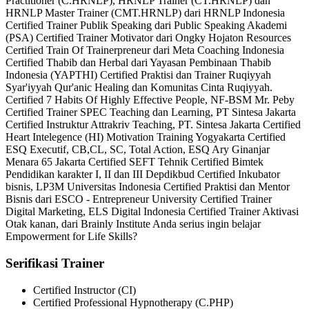
Practitioner (C.HRNLP), HRNLP Trainer (CT.HRNLP) dan
HRNLP Master Trainer (CMT.HRNLP) dari HRNLP Indonesia
Certified Trainer Publik Speaking dari Public Speaking Akademi
(PSA) Certified Trainer Motivator dari Ongky Hojaton Resources
Certified Train Of Trainerpreneur dari Meta Coaching Indonesia
Certified Thabib dan Herbal dari Yayasan Pembinaan Thabib
Indonesia (YAPTHI) Certified Praktisi dan Trainer Ruqiyyah
Syar'iyyah Qur'anic Healing dan Komunitas Cinta Ruqiyyah.
Certified 7 Habits Of Highly Effective People, NF-BSM Mr. Peby
Certified Trainer SPEC Teaching dan Learning, PT Sintesa Jakarta
Certified Instruktur Attrakriv Teaching, PT. Sintesa Jakarta Certified
Heart Intelegence (HI) Motivation Training Yogyakarta Certified
ESQ Executif, CB,CL, SC, Total Action, ESQ Ary Ginanjar
Menara 65 Jakarta Certified SEFT Tehnik Certified Bimtek
Pendidikan karakter I, II dan III Depdikbud Certified Inkubator
bisnis, LP3M Universitas Indonesia Certified Praktisi dan Mentor
Bisnis dari ESCO - Entrepreneur University Certified Trainer
Digital Marketing, ELS Digital Indonesia Certified Trainer Aktivasi
Otak kanan, dari Brainly Institute Anda serius ingin belajar
Empowerment for Life Skills?
Serifikasi Trainer
Certified Instructor (CI)
Certified Professional Hypnotherapy (C.PHP)