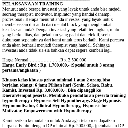
PELAKSANAAN TRAINING
Menurut anda berapa investasi yang layak untuk anda bisa mejadi
seorang therapist, motivator, inspirator yang handal danamp;
profesional? Berapa menurut anda investasi yang layak untuk
membebaskan diri anda dari mental block yang menghambat
kesuksesan anda? Dengan investasi yang relatif terjangkau, mutu
yang berkualitas, dan pelatihan yang padat dan efektif, serta
dukungan sepenuhnya dari kami untuk terus berlatih. Kami percaya
anda akan berhasil menjadi therapist yang handal. Sehingga
investasi anda tidak sia-sia bahkan dapat segera kembali lagi.
Harga Normal…………………Rp. 2.500.000
Harga Early Bird : Rp. 1.700.000,- (Spesial untuk 3 orang
pertama/angkatan )
Khusus kelas khusus privat
minimal 1 atau 2 orang bisa
berjalan (dangt; 6 jam) Pilihan hari (Senin, Selasa, Rabu,
Kamis). Investasi Rp. 3.000.000,-, Bisa dipanggil ke
Daerah/tempat peserta. Membuka pendaftaran peserta training
hypnotherapy : Hypnosis-Self Hypnotherapy, Stage Hypnosis-
Hypnomotivator, Clinical Hypnotherapy, Hypnosis for
Motivator, Empowerment with Hypnotherapy.
Kami berikan kemudahan untuk Anda agar tetap mendapatkan
harga early bird dengan DP minimal Rp. 500.000,- (pembatalan DP