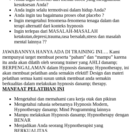
kesuksesan Anda?
Anda ingin selalu termotivasi dalam hidup Anda?
Anda ingin tau bagaimana proses obat placebo ?
Ingin mengetahui fenomena-fenomena tenaga dalam dan
terapi alternatif dari konteks hypnosis
Ingin terlepas dari MASALAH-MASALAH
ketakutan,depresi,trauma,rasa bersalah,stress dan masalah
mental lainnya ??
JAWABANNYA HANYA ADA DI TRAINING INI…. Kami
mempunyai target membuat peserta “paham” dan “mampu” karena
itu anda akan dilatih oleh seorang trainer yang AHLI danamp;
BERPENGALAMAN dalam Hypnosis danamp; Hypnotherapy, ini
akan membuat pelatihan anda semakin efektif! Design dan materi
pelatihan semua kami susun untuk membuat anda semakin
berkualitas dalam melakukan hypnosis danamp; therapy.
MANFAAT PELATIHAN INI
Mengetahui dan memahami cara kerja otak dan pikiran
Mengetahui rahasia sebenarnya Hypnosis Modern,
Hypnotherapy danamp; Mind Programming lainnya
Mampu melakukan Hypnosis danamp; Hypnotherapy dengan
BENAR
Menjadikan Anda seorang Hypnotherapist yang
BERKUALITAS