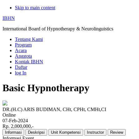
Skip to main content
IBHN
International Board of Hypnotherapy & Neurolinguistics
Tentang Kami
Program
Acara
Anggota
Kontak IBHN
Daftar
log In
Basic Hypnotherapy
DR.(H.C) ARIS BUDIMAN, CHt, CPHt, CMHt,CI
Online
07-Feb-2024
Rp. 2,000,000,-
Informasi
Deskripsi
Unit Kompetensi
Instructor
Review
Informasi Event