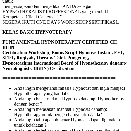
untuk
mempersiapkan dan menjadikan ANDA sebagai
HYPNOTHERAPIST PROFFESIONAL yang memiliki
Kompetensi Client Centered..! ”
SEGERA IKUTI ONE DAYS WORKSHOP SERTIFIKASI..!
KELAS BASIC HYPNOTERAPY
FUNDAMENTAL HYPNOTERAPHY CERTIFIED CH
IBHN
Certification Workshop
,
Bonus Script Hypnosis Instant, EFT,
SEFT, Ruqiyah, Therapy Totok Punggung,
Hypnoteaching.
International Board of Hypnotherapy danamp;
Neurolinguistic (IBHN) Certification
===========================================
Anda ingin mengetahui rahasia Hypnotist dan ingin menjadi
Hypnotherapist yang handal?
Anda ingin belajar teknik Hypnosis danamp; Hypnotherapy
dengan benar ?
Anda ingin merasakan manfaat Hypnosis danamp;
Hypnotherapy untuk pengembangan diri Anda?
Anda ingin tahu apakah benar Hypnosis dapat digunakan
untuk kejahatan ?
Anda ingin terbebas dari mental block yang menghambat