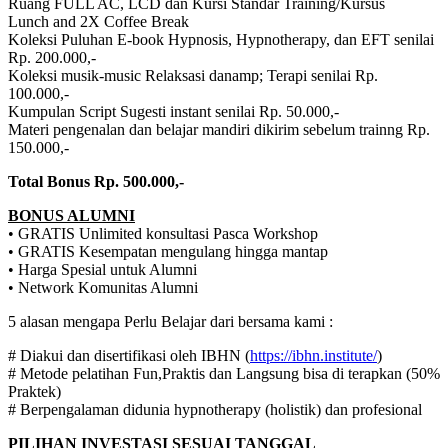
Ruang FULL AC, LCD dan Kursi Standar Training/Kursus
Lunch and 2X Coffee Break
Koleksi Puluhan E-book Hypnosis, Hypnotherapy, dan EFT senilai
Rp. 200.000,-
Koleksi musik-music Relaksasi danamp; Terapi senilai Rp.
100.000,-
Kumpulan Script Sugesti instant senilai Rp. 50.000,-
Materi pengenalan dan belajar mandiri dikirim sebelum trainng Rp.
150.000,-
Total Bonus Rp. 500.000,-
BONUS ALUMNI
• GRATIS Unlimited konsultasi Pasca Workshop
• GRATIS Kesempatan mengulang hingga mantap
• Harga Spesial untuk Alumni
• Network Komunitas Alumni
5 alasan mengapa Perlu Belajar dari bersama kami :
# Diakui dan disertifikasi oleh IBHN (
https://ibhn.institute/
)
# Metode pelatihan Fun,Praktis dan Langsung bisa di terapkan (50%
Praktek)
# Berpengalaman didunia hypnotherapy (holistik) dan profesional
PILIHAN INVESTASI SESUAI TANGGAL