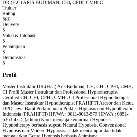
DR.(H.C) ARIS BUDIMAN, CHt, CPHt, CMHt,CI
Trainer
Rating
5(8)
Delivery
5
Vokal & Intonasi
5
Penampilan
5
Demonstrasi
5
Profil
Master Instruktur DR.(H.C) Aris Budiman, CH, CHt, CPHt, CMH,
CI Profil Master Instruktur dan Professional Hypnotherapist
Certified CH, CHt, CPHt, CMHt, CI Professional Hypnotherapist
dan Master Instruktur Hypnotherapist PRAHIPTI Asesor dan Ketua
DPD Jawa Barat Perkumpulan Praktisi Hipnosis dan Hypnotherapi
Indonesia (PRAHIPTI) HP/WA : 0811-8013-579 HP/WA : 0851-
6363-4315 (admin) Kami menjaga kemurnian Hypnosis-
Hypnotherapy berbasis sugesti Natural Hypnosis, Convensional
Hypnosis dan Modern Hypnosis. Tidak mencampur dan tidak
mengajarkan Genre Hypnosis berbasis Animisme