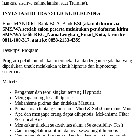
hangus, sisanya paling lambat saat Training).
INVESTASI DI TRANSFER KE REKENING
Bank MANDIRI, Bank BCA, Bank BSI (
akan di kirim via
SMS/WA setelah calon peserta melakukan pendaftaran kirim
SMS/WA ketik REG_NamaLengkap_Email_Kota, kirim ke
0811-100-317, atau ke 0853-2133-4359
Deskripsi Program
Program pelatihan ini akan membekali anda dengan segala hal yang
diperlukan untuk melakukan teknik hipnotis dan hipnoterapi
sederhana.
Materi :
Pengantar dan teori singkat tentang Hypnosis
Mengapa orang bisa dihipnotis
Mekanisme pikiran dan tindakan Manusia
Pemahaman tentang Conscious Mind & Sub-Conscious Mind
Apa dan mengapa orang dapat dihipnotis: Mekanisme Filter
& Critical Area
Mengukur tingkat sugestivitas alami (Suggestibility Test)
Cara mengetahui sulit-mudahnya seseorang dihipnotis
Cara menghipnotis orang dalam keadaan mata tetap terbuka