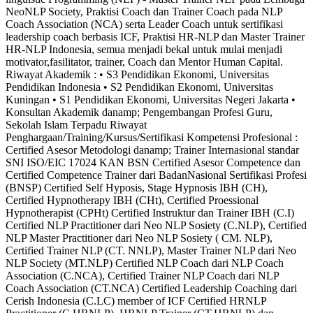
NeoNLP Society, Praktisi Coach dan Trainer Coach pada NLP
Coach Association (NCA) serta Leader Coach untuk sertifikasi
leadership coach berbasis ICF, Praktisi HR-NLP dan Master Trainer
HR-NLP Indonesia, semua menjadi bekal untuk mulai menjadi
motivator,fasilitator, trainer, Coach dan Mentor Human Capital.
Riwayat Akademik : • S3 Pendidikan Ekonomi, Universitas
Pendidikan Indonesia • S2 Pendidikan Ekonomi, Universitas
Kuningan • S1 Pendidikan Ekonomi, Universitas Negeri Jakarta •
Konsultan Akademik danamp; Pengembangan Profesi Guru,
Sekolah Islam Terpadu Riwayat
Penghargaan/Training/Kursus/Sertifikasi Kompetensi Profesional :
Certified Asesor Metodologi danamp; Trainer Internasional standar
SNI ISO/EIC 17024 KAN BSN Certified Asesor Competence dan
Certified Competence Trainer dari BadanNasional Sertifikasi Profesi
(BNSP) Certified Self Hyposis, Stage Hypnosis IBH (CH),
Certified Hypnotherapy IBH (CHt), Certified Proessional
Hypnotherapist (CPHt) Certified Instruktur dan Trainer IBH (C.I)
Certified NLP Practitioner dari Neo NLP Sosiety (C.NLP), Certified
NLP Master Practitioner dari Neo NLP Sosiety ( CM. NLP),
Certified Trainer NLP (CT. NNLP), Master Trainer NLP dari Neo
NLP Society (MT.NLP) Certified NLP Coach dari NLP Coach
Association (C.NCA), Certified Trainer NLP Coach dari NLP
Coach Association (CT.NCA) Certified Leadership Coaching dari
Cerish Indonesia (C.LC) member of ICF Certified HRNLP