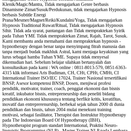
Klenik/Magic/Mantra, Tidak mengajarkan Genre berbasis
Dinamisme Zimat/Susuk/Perdukunan, tidak mengajarkan Hypnosis
berbasis Subtitle Energi
Prana/Mesmer/Magnet/Reiki/Kundalni/Yoga, Tidak mengajarkan
Hypnosis Traditional Ruwat/Ritual, Tidak mengajarkan Hypnosis
Sihir. Tidak ada syarat, pantangan dan Tidak mempraktekan Syirik
pada Tuhan YME Tidak mempraktekan Zimat, Rajah, Tarot, Susuk.
Kami membantu anda memahami dan mempraktekan hypnosis -
hypnotherapy dengan benar tanpa menyimpang fitrah manusia dan
tanpa menjadi budak makhluk Astral, kami menjaga keyakinan yang
lurus sebagai hamba Tuhan YME. Supaya tidak menyesal
dikemudian hari. Sebelum belajar silahkan bertanyalah dan
konsultasikan pada kami : WA online : 0811-8013-579, 0851-6363-
4315 klik informasi Aris Budiman, CH, CHt, CPHt, CMHt, CI
International Trainer ISO/IEC 17024, Trainer Nasional tersertifikasi
BNSP, Asesor kompetensi BNSP, Dosen, menjiwai profesi
pendidik, motivator, trainer, coach, penggiat ekonomi dan bisnis
kreatif, inkubator bisnis, entrepreneurship dan peneliti bidang
pendidikan ekonomi khususnya tentang berfikir kritis, kreatifitas,
inovatif dan entreprerenurship, berbekal sejak tahun 2000 di dunia
pendidikan dan bisnis, tahun 2004 mulai menekuni training
motivasi, sebagai fasilitator, Therapist dan Instruktur Hypnotherapy
pada The Indonesian Board Of Hypnotherapy (IBH),
Hypnotherapist program standart International, Praktisi Neuro-
linguistic Programming (NLP) - Master Trainer NLP pada Lembaga