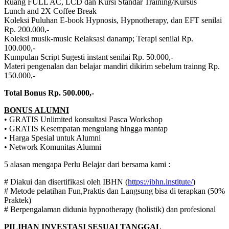
Ruang FULL AC, LCD dan Kursi Standar Training/Kursus
Lunch and 2X Coffee Break
Koleksi Puluhan E-book Hypnosis, Hypnotherapy, dan EFT senilai
Rp. 200.000,-
Koleksi musik-music Relaksasi danamp; Terapi senilai Rp.
100.000,-
Kumpulan Script Sugesti instant senilai Rp. 50.000,-
Materi pengenalan dan belajar mandiri dikirim sebelum trainng Rp.
150.000,-
Total Bonus Rp. 500.000,-
BONUS ALUMNI
• GRATIS Unlimited konsultasi Pasca Workshop
• GRATIS Kesempatan mengulang hingga mantap
• Harga Spesial untuk Alumni
• Network Komunitas Alumni
5 alasan mengapa Perlu Belajar dari bersama kami :
# Diakui dan disertifikasi oleh IBHN (
https://ibhn.institute/
)
# Metode pelatihan Fun,Praktis dan Langsung bisa di terapkan (50%
Praktek)
# Berpengalaman didunia hypnotherapy (holistik) dan profesional
PILIHAN INVESTASI SESUAI TANGGAL