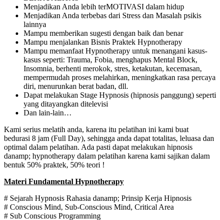
Menjadikan Anda lebih terMOTIVASI dalam hidup
Menjadikan Anda terbebas dari Stress dan Masalah psikis
lainnya
Mampu memberikan sugesti dengan baik dan benar
Mampu menjalankan Bisnis Praktek Hypnotherapy
Mampu memanfaat Hypnotherapy untuk menangani kasus-
kasus seperti: Trauma, Fobia, menghapus Mental Block,
Insomnia, berhenti merokok, stres, ketakutan, kecemasan,
mempermudah proses melahirkan, meningkatkan rasa percaya
diri, menurunkan berat badan, dll.
Dapat melakukan Stage Hypnosis (hipnosis panggung) seperti
yang ditayangkan ditelevisi
Dan lain-lain…
Kami serius melatih anda, karena itu pelatihan ini kami buat
bedurasi 8 jam (Full Day), sehingga anda dapat totalitas, leluasa dan
optimal dalam pelatihan. Ada pasti dapat melakukan hipnosis
danamp; hypnotherapy dalam pelatihan karena kami sajikan dalam
bentuk 50% praktek, 50% teori !
Materi Fundamental Hypnotherapy
# Sejarah Hypnosis Rahasia danamp; Prinsip Kerja Hipnosis
# Conscious Mind, Sub-Conscious Mind, Critical Area
# Sub Conscious Programming