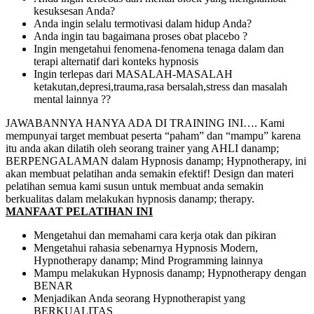
kesuksesan Anda?
Anda ingin selalu termotivasi dalam hidup Anda?
Anda ingin tau bagaimana proses obat placebo ?
Ingin mengetahui fenomena-fenomena tenaga dalam dan
terapi alternatif dari konteks hypnosis
Ingin terlepas dari MASALAH-MASALAH
ketakutan,depresi,trauma,rasa bersalah,stress dan masalah
mental lainnya ??
JAWABANNYA HANYA ADA DI TRAINING INI…. Kami
mempunyai target membuat peserta “paham” dan “mampu” karena
itu anda akan dilatih oleh seorang trainer yang AHLI danamp;
BERPENGALAMAN dalam Hypnosis danamp; Hypnotherapy, ini
akan membuat pelatihan anda semakin efektif! Design dan materi
pelatihan semua kami susun untuk membuat anda semakin
berkualitas dalam melakukan hypnosis danamp; therapy.
MANFAAT PELATIHAN INI
Mengetahui dan memahami cara kerja otak dan pikiran
Mengetahui rahasia sebenarnya Hypnosis Modern,
Hypnotherapy danamp; Mind Programming lainnya
Mampu melakukan Hypnosis danamp; Hypnotherapy dengan
BENAR
Menjadikan Anda seorang Hypnotherapist yang
BERKUALITAS