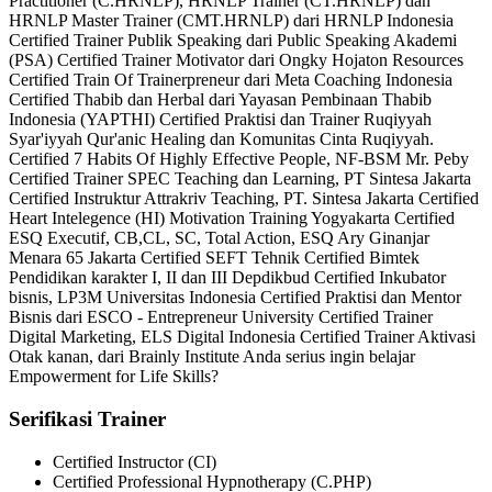
Practitioner (C.HRNLP), HRNLP Trainer (CT.HRNLP) dan
HRNLP Master Trainer (CMT.HRNLP) dari HRNLP Indonesia
Certified Trainer Publik Speaking dari Public Speaking Akademi
(PSA) Certified Trainer Motivator dari Ongky Hojaton Resources
Certified Train Of Trainerpreneur dari Meta Coaching Indonesia
Certified Thabib dan Herbal dari Yayasan Pembinaan Thabib
Indonesia (YAPTHI) Certified Praktisi dan Trainer Ruqiyyah
Syar'iyyah Qur'anic Healing dan Komunitas Cinta Ruqiyyah.
Certified 7 Habits Of Highly Effective People, NF-BSM Mr. Peby
Certified Trainer SPEC Teaching dan Learning, PT Sintesa Jakarta
Certified Instruktur Attrakriv Teaching, PT. Sintesa Jakarta Certified
Heart Intelegence (HI) Motivation Training Yogyakarta Certified
ESQ Executif, CB,CL, SC, Total Action, ESQ Ary Ginanjar
Menara 65 Jakarta Certified SEFT Tehnik Certified Bimtek
Pendidikan karakter I, II dan III Depdikbud Certified Inkubator
bisnis, LP3M Universitas Indonesia Certified Praktisi dan Mentor
Bisnis dari ESCO - Entrepreneur University Certified Trainer
Digital Marketing, ELS Digital Indonesia Certified Trainer Aktivasi
Otak kanan, dari Brainly Institute Anda serius ingin belajar
Empowerment for Life Skills?
Serifikasi Trainer
Certified Instructor (CI)
Certified Professional Hypnotherapy (C.PHP)