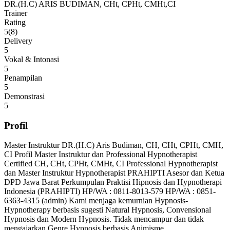
DR.(H.C) ARIS BUDIMAN, CHt, CPHt, CMHt,CI
Trainer
Rating
5(8)
Delivery
5
Vokal & Intonasi
5
Penampilan
5
Demonstrasi
5
Profil
Master Instruktur DR.(H.C) Aris Budiman, CH, CHt, CPHt, CMH,
CI Profil Master Instruktur dan Professional Hypnotherapist
Certified CH, CHt, CPHt, CMHt, CI Professional Hypnotherapist
dan Master Instruktur Hypnotherapist PRAHIPTI Asesor dan Ketua
DPD Jawa Barat Perkumpulan Praktisi Hipnosis dan Hypnotherapi
Indonesia (PRAHIPTI) HP/WA : 0811-8013-579 HP/WA : 0851-
6363-4315 (admin) Kami menjaga kemurnian Hypnosis-
Hypnotherapy berbasis sugesti Natural Hypnosis, Convensional
Hypnosis dan Modern Hypnosis. Tidak mencampur dan tidak
mengajarkan Genre Hypnosis berbasis Animisme