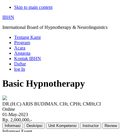
Skip to main content
IBHN
International Board of Hypnotherapy & Neurolinguistics
Tentang Kami
Program
Acara
Anggota
Kontak IBHN
Daftar
log In
Basic Hypnotherapy
DR.(H.C) ARIS BUDIMAN, CHt, CPHt, CMHt,CI
Online
01-May-2023
Rp. 2,000,000,-
Informasi
Deskripsi
Unit Kompetensi
Instructor
Review
Informasi Event