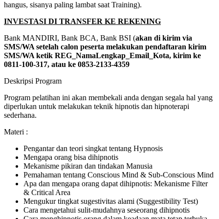
hangus, sisanya paling lambat saat Training).
INVESTASI DI TRANSFER KE REKENING
Bank MANDIRI, Bank BCA, Bank BSI (
akan di kirim via
SMS/WA setelah calon peserta melakukan pendaftaran kirim
SMS/WA ketik REG_NamaLengkap_Email_Kota, kirim ke
0811-100-317, atau ke 0853-2133-4359
Deskripsi Program
Program pelatihan ini akan membekali anda dengan segala hal yang
diperlukan untuk melakukan teknik hipnotis dan hipnoterapi
sederhana.
Materi :
Pengantar dan teori singkat tentang Hypnosis
Mengapa orang bisa dihipnotis
Mekanisme pikiran dan tindakan Manusia
Pemahaman tentang Conscious Mind & Sub-Conscious Mind
Apa dan mengapa orang dapat dihipnotis: Mekanisme Filter
& Critical Area
Mengukur tingkat sugestivitas alami (Suggestibility Test)
Cara mengetahui sulit-mudahnya seseorang dihipnotis
Cara menghipnotis orang dalam keadaan mata tetap terbuka