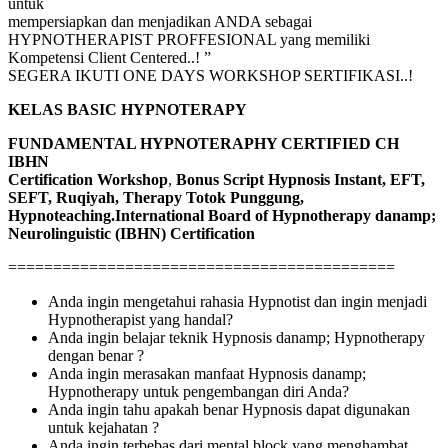
untuk
mempersiapkan dan menjadikan ANDA sebagai
HYPNOTHERAPIST PROFFESIONAL yang memiliki
Kompetensi Client Centered..! ”
SEGERA IKUTI ONE DAYS WORKSHOP SERTIFIKASI..!
KELAS BASIC HYPNOTERAPY
FUNDAMENTAL HYPNOTERAPHY CERTIFIED CH
IBHN
Certification Workshop
,
Bonus Script Hypnosis Instant, EFT,
SEFT, Ruqiyah, Therapy Totok Punggung,
Hypnoteaching.
International Board of Hypnotherapy danamp;
Neurolinguistic (IBHN) Certification
===========================================
Anda ingin mengetahui rahasia Hypnotist dan ingin menjadi
Hypnotherapist yang handal?
Anda ingin belajar teknik Hypnosis danamp; Hypnotherapy
dengan benar ?
Anda ingin merasakan manfaat Hypnosis danamp;
Hypnotherapy untuk pengembangan diri Anda?
Anda ingin tahu apakah benar Hypnosis dapat digunakan
untuk kejahatan ?
Anda ingin terbebas dari mental block yang menghambat