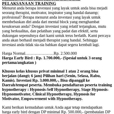
PELAKSANAAN TRAINING
Menurut anda berapa investasi yang layak untuk anda bisa mejadi
seorang therapist, motivator, inspirator yang handal danamp;
profesional? Berapa menurut anda investasi yang layak untuk
membebaskan diri anda dari mental block yang menghambat
kesuksesan anda? Dengan investasi yang relatif terjangkau, mutu
yang berkualitas, dan pelatihan yang padat dan efektif, serta
dukungan sepenuhnya dari kami untuk terus berlatih. Kami percaya
anda akan berhasil menjadi therapist yang handal. Sehingga
investasi anda tidak sia-sia bahkan dapat segera kembali lagi.
Harga Normal…………………Rp. 2.500.000
Harga Early Bird : Rp. 1.700.000,- (Spesial untuk 3 orang
pertama/angkatan )
Khusus kelas khusus privat
minimal 1 atau 2 orang bisa
berjalan (dangt; 6 jam) Pilihan hari (Senin, Selasa, Rabu,
Kamis). Investasi Rp. 3.000.000,-, Bisa dipanggil ke
Daerah/tempat peserta. Membuka pendaftaran peserta training
hypnotherapy : Hypnosis-Self Hypnotherapy, Stage Hypnosis-
Hypnomotivator, Clinical Hypnotherapy, Hypnosis for
Motivator, Empowerment with Hypnotherapy.
Kami berikan kemudahan untuk Anda agar tetap mendapatkan
harga early bird dengan DP minimal Rp. 500.000,- (pembatalan DP