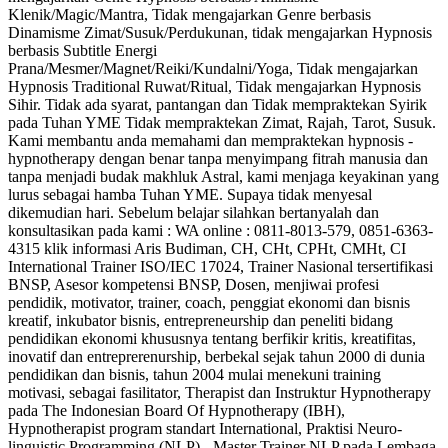
Klenik/Magic/Mantra, Tidak mengajarkan Genre berbasis
Dinamisme Zimat/Susuk/Perdukunan, tidak mengajarkan Hypnosis
berbasis Subtitle Energi
Prana/Mesmer/Magnet/Reiki/Kundalni/Yoga, Tidak mengajarkan
Hypnosis Traditional Ruwat/Ritual, Tidak mengajarkan Hypnosis
Sihir. Tidak ada syarat, pantangan dan Tidak mempraktekan Syirik
pada Tuhan YME Tidak mempraktekan Zimat, Rajah, Tarot, Susuk.
Kami membantu anda memahami dan mempraktekan hypnosis -
hypnotherapy dengan benar tanpa menyimpang fitrah manusia dan
tanpa menjadi budak makhluk Astral, kami menjaga keyakinan yang
lurus sebagai hamba Tuhan YME. Supaya tidak menyesal
dikemudian hari. Sebelum belajar silahkan bertanyalah dan
konsultasikan pada kami : WA online : 0811-8013-579, 0851-6363-
4315 klik informasi Aris Budiman, CH, CHt, CPHt, CMHt, CI
International Trainer ISO/IEC 17024, Trainer Nasional tersertifikasi
BNSP, Asesor kompetensi BNSP, Dosen, menjiwai profesi
pendidik, motivator, trainer, coach, penggiat ekonomi dan bisnis
kreatif, inkubator bisnis, entrepreneurship dan peneliti bidang
pendidikan ekonomi khususnya tentang berfikir kritis, kreatifitas,
inovatif dan entreprerenurship, berbekal sejak tahun 2000 di dunia
pendidikan dan bisnis, tahun 2004 mulai menekuni training
motivasi, sebagai fasilitator, Therapist dan Instruktur Hypnotherapy
pada The Indonesian Board Of Hypnotherapy (IBH),
Hypnotherapist program standart International, Praktisi Neuro-
linguistic Programming (NLP) - Master Trainer NLP pada Lembaga