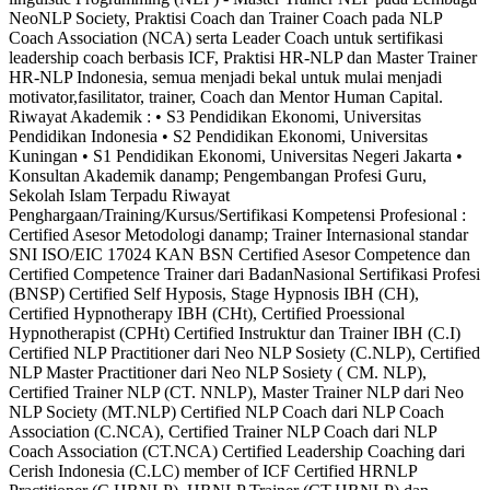
NeoNLP Society, Praktisi Coach dan Trainer Coach pada NLP
Coach Association (NCA) serta Leader Coach untuk sertifikasi
leadership coach berbasis ICF, Praktisi HR-NLP dan Master Trainer
HR-NLP Indonesia, semua menjadi bekal untuk mulai menjadi
motivator,fasilitator, trainer, Coach dan Mentor Human Capital.
Riwayat Akademik : • S3 Pendidikan Ekonomi, Universitas
Pendidikan Indonesia • S2 Pendidikan Ekonomi, Universitas
Kuningan • S1 Pendidikan Ekonomi, Universitas Negeri Jakarta •
Konsultan Akademik danamp; Pengembangan Profesi Guru,
Sekolah Islam Terpadu Riwayat
Penghargaan/Training/Kursus/Sertifikasi Kompetensi Profesional :
Certified Asesor Metodologi danamp; Trainer Internasional standar
SNI ISO/EIC 17024 KAN BSN Certified Asesor Competence dan
Certified Competence Trainer dari BadanNasional Sertifikasi Profesi
(BNSP) Certified Self Hyposis, Stage Hypnosis IBH (CH),
Certified Hypnotherapy IBH (CHt), Certified Proessional
Hypnotherapist (CPHt) Certified Instruktur dan Trainer IBH (C.I)
Certified NLP Practitioner dari Neo NLP Sosiety (C.NLP), Certified
NLP Master Practitioner dari Neo NLP Sosiety ( CM. NLP),
Certified Trainer NLP (CT. NNLP), Master Trainer NLP dari Neo
NLP Society (MT.NLP) Certified NLP Coach dari NLP Coach
Association (C.NCA), Certified Trainer NLP Coach dari NLP
Coach Association (CT.NCA) Certified Leadership Coaching dari
Cerish Indonesia (C.LC) member of ICF Certified HRNLP