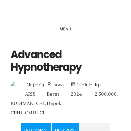
Skip
to
main
MENU
content
Advanced
Hypnotherapy
DR.(H.C)
Jawa
14-Jul-
Rp.
ARIS
Barat-
2024
2,500,000,-
BUDIMAN, CHt,
Depok
CPHt, CMHt,CI
INFORMASI
DESKRIPSI