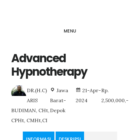
Skip
to
main
MENU
content
Advanced
Hypnotherapy
DR.(H.C)
Jawa
21-Apr-
Rp.
ARIS
Barat-
2024
2,500,000,-
BUDIMAN, CHt,
Depok
CPHt, CMHt,CI
INFORMASI
DESKRIPSI